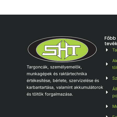
Főbb
tevé
T
Ak
Targoncák, személyemelők,
tö
munkagépek és raktártechnika
S
értékesítése, bérlete, szervizelése és
karbantartása, valamint akkumulátorok
Ál
és töltők forgalmazása.
po
Mo
E