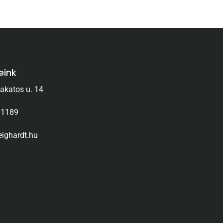
eink
akatos u. 14
 1189
ighardt.hu