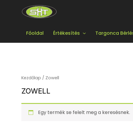
Skip
to
content
Főoldal
Értékesítés
Targonca Bérlé
Kezdőlap
/ Zowell
ZOWELL
Egy termék se felelt meg a keresésnek.