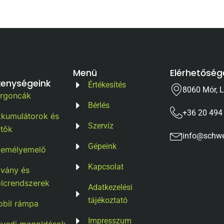
Menü
Elérhetőség
kenységeink
Értékesítés
8060 Mór, L
argoncák
Bérlés
+36 20 494
kumulátorok és
Szervíz
ltők
info@schwe
Gépeink
zemélyemelő
Kapcsolat
lvány és
lcrendszerek
Adatkezelési
tájékoztató
bil rámpa
Impresszum
gyedi megoldások