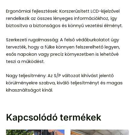
Ergonómiai fejlesztések: Korszerűsített LCD-kijelzővel
rendelkezik az összes lényeges információkhoz, így
biztosítva a biztonságos és könnyű vezetési élményt.
Szerkezeti rugalmasság: A felső védőburkolatot úgy
tervezték, hogy a fülke könnyen felszerelhető legyen,
esős napokon vagy precíz környezetben is lehetővé
teszi a működést.
Nagy teljesítmény: Az S/P változat kihívást jelentő
körülményekre szabva, kiváló teljesítményt és magas
kihasználtságot kínál.
Kapcsolódó termékek
Original
Current
Original
Curr