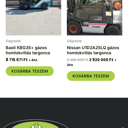
481
920
505 Ft.
000 Ft.
Gépeink
Gépeink
Baoli KBG35+ gázos
Nissan U1D2A25LQ gázos
homlokvillás targonca
homlokvillás targonca
8 715 671
Ft
3 481 505
Ft
2 920 000
Ft
+ ÁFA
+
ÁFA
KOSÁRBA TESZEM
KOSÁRBA TESZEM