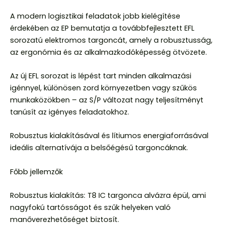
A modern logisztikai feladatok jobb kielégítése
érdekében az EP bemutatja a továbbfejlesztett EFL
sorozatú elektromos targoncát, amely a robusztusság,
az ergonómia és az alkalmazkodóképesség ötvözete.
Az új EFL sorozat is lépést tart minden alkalmazási
igénnyel, különösen zord környezetben vagy szűkös
munkaközökben – az S/P változat nagy teljesítményt
tanúsít az igényes feladatokhoz.
Robusztus kialakításával és lítiumos energiaforrásával
ideális alternatívája a belsőégésű targoncáknak.
Főbb jellemzők
Robusztus kialakítás: T8 IC targonca alvázra épül, ami
nagyfokú tartósságot és szűk helyeken való
manőverezhetőséget biztosít.