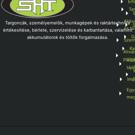
Ért
Ta
Akku
Targoncák, személyemelők, munkagépek és raktártechnika
S
és tö
értékesítése, bérlete, szervizelése és karbantartása, valamint
G
akkumulátorok és töltők forgalmazása.
Szem
Ka
Állvá
polcr
Ada
tájé
Imp
Egy
meg