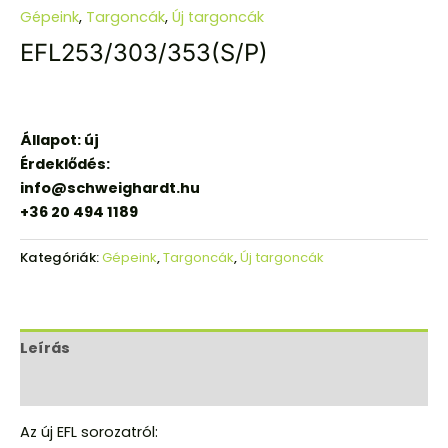
Gépeink
,
Targoncák
,
Új targoncák
EFL253/303/353(S/P)
Állapot: új
Érdeklődés:
info@schweighardt.hu
+36 20 494 1189
Kategóriák:
Gépeink
,
Targoncák
,
Új targoncák
Leírás
Vélemények (0)
Az új EFL sorozatról: