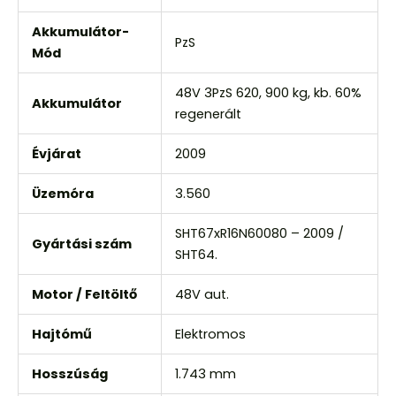
Akkumulátor-
PzS
Mód
48V 3PzS 620, 900 kg, kb. 60%
Akkumulátor
regenerált
Évjárat
2009
Üzemóra
3.560
SHT67xR16N60080 – 2009 /
Gyártási szám
SHT64.
Motor / Feltöltő
48V aut.
Hajtómű
Elektromos
Hosszúság
1.743 mm