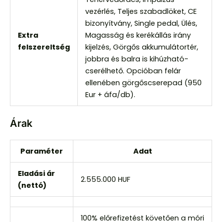
vezérlés, Teljes szabadlöket, CE
bizonyítvány, Single pedal, Ülés,
Extra
Magasság és kerékállás irány
felszereltség
kijelzés, Görgős akkumulátortér,
jobbra és balra is kihúzható-
cserélhető. Opcióban felár
ellenében görgőscserepad (950
Eur + áfa/db).
Árak
Paraméter
Adat
Eladási ár
2.555.000 HUF
(nettó)
100% előrefizetést követően a móri