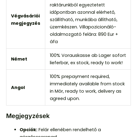
raktárunkból egyeztetett
időpontban azonnal elérhető,
Végvásárlói
szállítható, munkába állítható,
megjegyzés
üzemkészen. Villapozicionáló-
oldalmozgató felára: 890 Eur +
áfa
100% Vorauskasse ab Lager sofort
Német
lieferbar, ex stock, ready to work!
100% prepayment required,
immediately available from stock
Angol
in Mór, ready to work, delivery as
agreed upon.
Megjegyzések
Opciók:
Felár ellenében rendelhető a