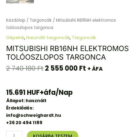
Kezdőlap
/
Targoncák
/ Mitsubishi RB16NH elektromos
tolóoszlopos targonca
Gépeink
,
Használt targoncák
,
Targoncák
MITSUBISHI RB16NH ELEKTROMOS
TOLÓOSZLOPOS TARGONCA
2 740 180
Ft
2 555 000
Ft
+ ÁFA
15.691 HUF+áfa/Nap
Állapot: használt
Érdeklődés:
info@schweighardt.hu
+36 20 494 1189
KOSÁRBA TESZEM