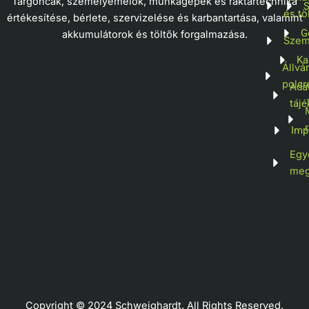
Targoncák, személyemelők, munkagépek és raktártechnika
S
és tö
értékesítése, bérlete, szervizelése és karbantartása, valamint
G
akkumulátorok és töltők forgalmazása.
Szem
Ka
Állvá
polcr
Ada
tájé
Imp
Egy
meg
Copyright © 2024 Schweighardt. All Rights Reserved.