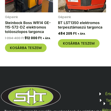
Gépeink
Gépeink
Steinbock Boss WR14 GE-
BT LST1350 elektromos
115-572-DZ elektromos
terpesztámaszú targonca
tolóoszlopos targonca
484 205
Ft
+ ÁFA
1 094 400
Ft
912 000
Ft
+ ÁFA
KOSÁRBA TESZEM
KOSÁRBA TESZEM
Ért
Ta
Akku