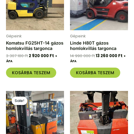
Gépeink
Gépeink
Komatsu FG25HT-14 gázos
Linde H80T gázos
homlokvillás targonca
homlokvillás targonca
3 307 180
Ft
2 920 000
Ft
14 990 000
Ft
13 260 000
Ft
+
+
ÁFA
ÁFA
KOSÁRBA TESZEM
KOSÁRBA TESZEM
Original
Current
price
price
Sale!
Sale!
was:
is:
1
912
094
000 Ft.
400 Ft.