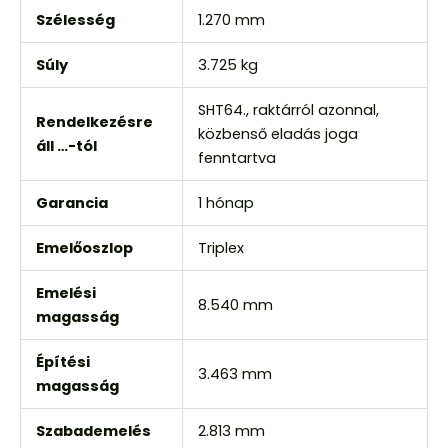
Szélesség
1.270 mm
Súly
3.725 kg
SHT64., raktárról azonnal,
Rendelkezésre
közbenső eladás joga
áll …-tól
fenntartva
Garancia
1 hónap
Emelőoszlop
Triplex
Emelési
8.540 mm
magasság
Építési
3.463 mm
magasság
Szabademelés
2.813 mm