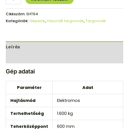
Cikkszám:
SHT64
Kategóriák:
Gépeink
,
Használt targoncák
,
Targoncák
Leírás
Vélemények (0)
Gép adatai
Paraméter
Adat
Hajtásmód
Elektromos
Terhelhetőség
1.600 kg
Teherközéppont
600 mm