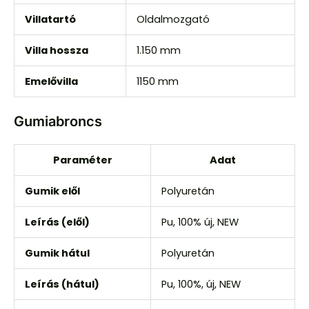
Villatartó
Oldalmozgató
Villa hossza
1.150 mm
Emelővilla
1150 mm
Gumiabroncs
Paraméter
Adat
Gumik elől
Polyuretán
Leírás (elől)
Pu, 100% új, NEW
Gumik hátul
Polyuretán
Leírás (hátul)
Pu, 100%, új, NEW