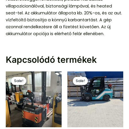
villapozicionálóval, biztonsági lámpával, és heated
seat-tel. Az akkumulátor állapota kb. 20%-os, és az aut.
vízfeltöltő biztosítja a könnyű karbantartást. A gép
azonnal rendelkezésre áll a fizetést követően. Az új
akkumulátor opciója is elérhető felár ellenében.
Kapcsolódó termékek
Original
Current
Original
Curre
price
price
price
price
Sale!
Sale!
Sale!
Sale!
was:
is:
was:
is:
788
730
8
8
000 Ft.
000 Ft.
999
760
000 Ft.
000 Ft