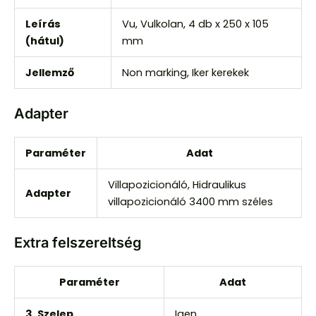
Leírás
Vu, Vulkolan, 4 db x 250 x 105
(hátul)
mm
Jellemző
Non marking, Iker kerekek
Adapter
Paraméter
Adat
Villapozicionáló, Hidraulikus
Adapter
villapozicionáló 3400 mm széles
Extra felszereltség
Paraméter
Adat
3. Szelep
Igen