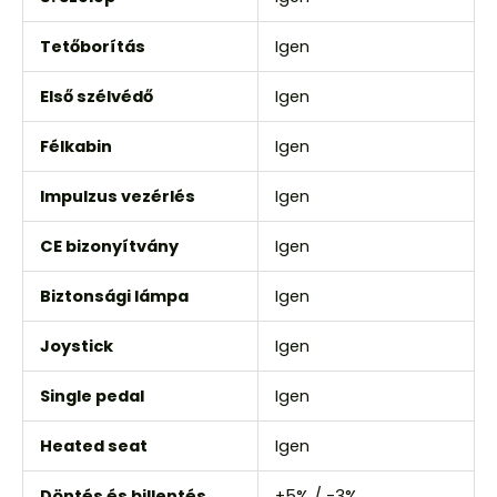
Tetőborítás
Igen
Első szélvédő
Igen
Félkabin
Igen
Impulzus vezérlés
Igen
CE bizonyítvány
Igen
Biztonsági lámpa
Igen
Joystick
Igen
Single pedal
Igen
Heated seat
Igen
Döntés és billentés
+5% / -3%