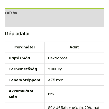
Leírás
Vélemények (0)
Gép adatai
Paraméter
Adat
Hajtásmód
Elektromos
Terhelhetőség
2.000 kg
Teherközéppont
475 mm
Akkumulátor-
PzS
Mód
80V 465Ah + AQ, kb. 20%, aut.