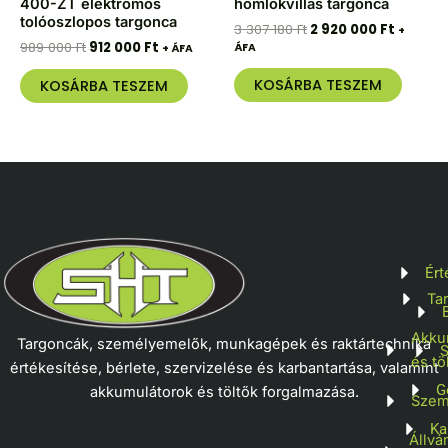
400-ZT elektromos
homlokvillás targonca
tolóoszlopos targonca
3 307 180
Ft
2 920 000
Ft
+
989 000
Ft
912 000
Ft
ÁFA
+ ÁFA
KOSÁRBA TESZEM
KOSÁRBA TESZEM
Ért
Ta
Akku
Targoncák, személyemelők, munkagépek és raktártechnika
S
és tö
értékesítése, bérlete, szervizelése és karbantartása, valamint
G
akkumulátorok és töltők forgalmazása.
Szem
Ka
Állvá