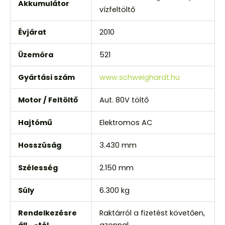
Akkumulátor
vízfeltöltő
Évjárat
2010
Üzemóra
521
Gyártási szám
www.schweighardt.hu
Motor / Feltöltő
Aut. 80V töltő
Hajtómű
Elektromos AC
Hosszúság
3.430 mm
Szélesség
2.150 mm
Súly
6.300 kg
Rendelkezésre
Raktárról a fizetést követően,