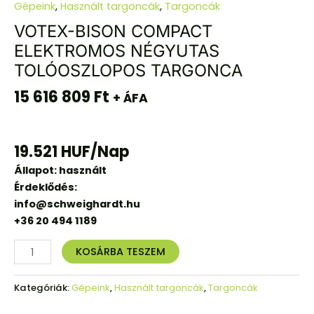
Gépeink
,
Használt targoncák
,
Targoncák
VOTEX-BISON COMPACT
ELEKTROMOS NÉGYUTAS
TOLÓOSZLOPOS TARGONCA
15 616 809
Ft
+ ÁFA
19.521 HUF/Nap
Állapot: használt
Érdeklődés:
info@schweighardt.hu
+36 20 494 1189
KOSÁRBA TESZEM
Kategóriák:
Gépeink
,
Használt targoncák
,
Targoncák