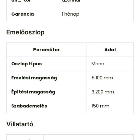
áll …-tól
azonnal
Garancia
1 hónap
Emelőoszlop
Paraméter
Adat
Oszlop típus
Mono
Emelési magasság
5.100 mm
Építési magasság
3.200 mm
Szabademelés
150 mm
Villatartó