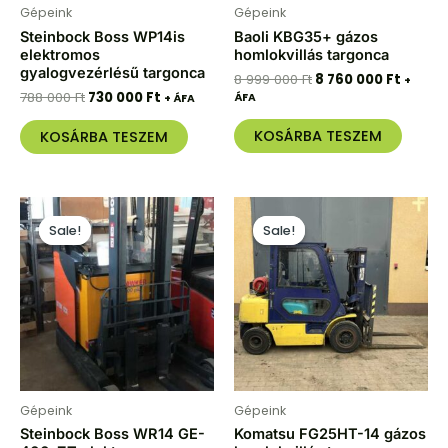
Gépeink
Gépeink
Steinbock Boss WP14is
Baoli KBG35+ gázos
elektromos
homlokvillás targonca
gyalogvezérlésű targonca
8 999 000
Ft
8 760 000
Ft
+
788 000
Ft
730 000
Ft
ÁFA
+ ÁFA
KOSÁRBA TESZEM
KOSÁRBA TESZEM
Original
Current
Original
Curren
price
price
price
price
Sale!
Sale!
Sale!
Sale!
was:
is:
was:
is:
989
912
3
2
000 Ft.
000 Ft.
307
920
180 Ft.
000 Ft.
Gépeink
Gépeink
Steinbock Boss WR14 GE-
Komatsu FG25HT-14 gázos