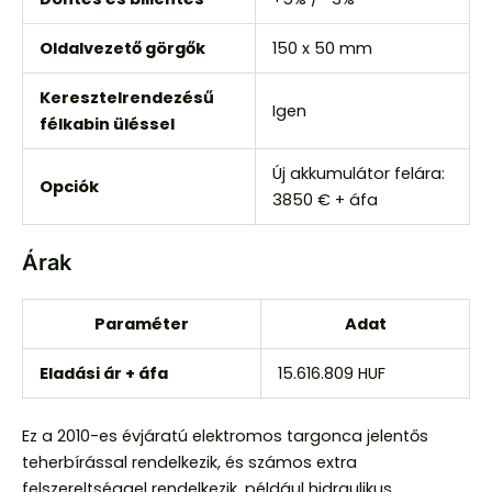
Oldalvezető görgők
150 x 50 mm
Keresztelrendezésű
Igen
félkabin üléssel
Új akkumulátor felára:
Opciók
3850 € + áfa
Árak
Paraméter
Adat
Eladási ár + áfa
15.616.809 HUF
Ez a 2010-es évjáratú elektromos targonca jelentős
teherbírással rendelkezik, és számos extra
felszereltséggel rendelkezik, például hidraulikus