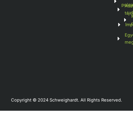
polcr
Ada
tájé
Imp
Egy
meg
Copyright © 2024 Schweighardt. All Rights Reserved.